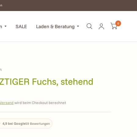
en
0
n
SALE
Laden & Beratung
R
TIGER Fuchs, stehend
0
Versand
wird beim Checkout berechnet
★
4,9 bei Google
59 Bewertungen