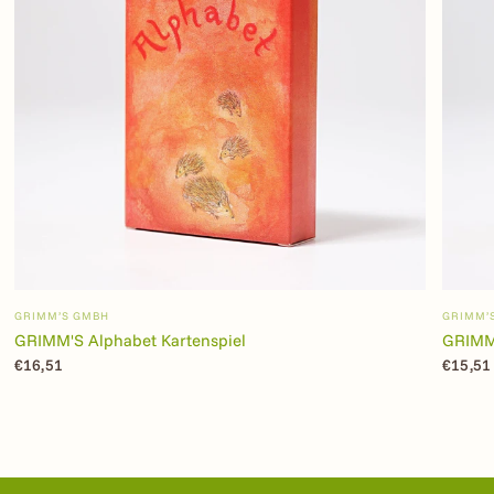
GRIMM’S GMBH
GRIMM’
GRIMM'S Alphabet Kartenspiel
GRIMM'
€16,51
€15,51