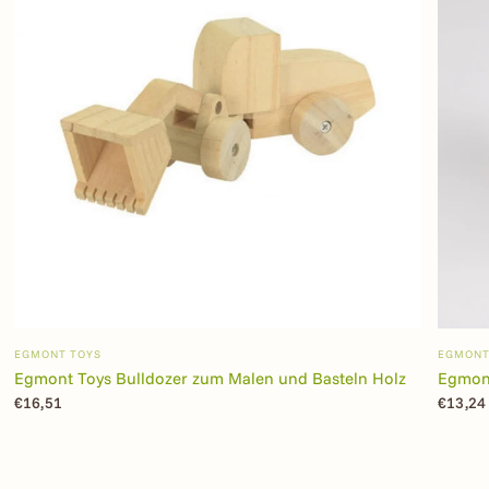
EGMONT TOYS
EGMONT
Egmont Toys Bulldozer zum Malen und Basteln Holz
Egmont
€16,51
€13,24