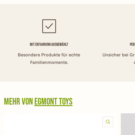
Mit Erfahrung ausgewählt
Per
Besondere Produkte für echte
Unsicher bei G
Familienmomente.
Mehr von
Egmont Toys
SCHNELLAN