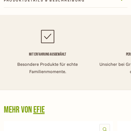
PRODUKTDETAILS & BESCHREIBUNG
Mit Erfahrung ausgewählt
Per
Besondere Produkte für echte
Unsicher bei G
Familienmomente.
Mehr von
Efie
SCHNELLAN