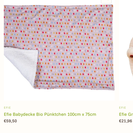
EFIE
EFIE
Efie Babydecke Bio Pünktchen 100cm x 75cm
Efie Gr
€59,50
€21,96