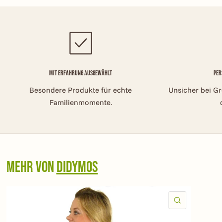
Mit Erfahrung ausgewählt
Per
Besondere Produkte für echte
Unsicher bei G
Familienmomente.
Mehr von
Didymos
SCHNELLAN