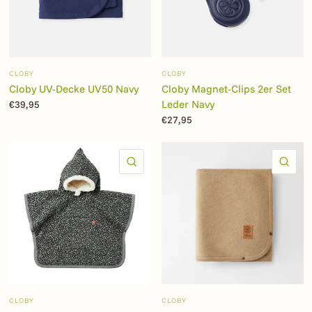
CLOBY
CLOBY
Cloby UV-Decke UV50 Navy
Cloby Magnet-Clips 2er Set
Leder Navy
€39,95
€27,95
SCHNELLANSICHT
SC
CLOBY
CLOBY