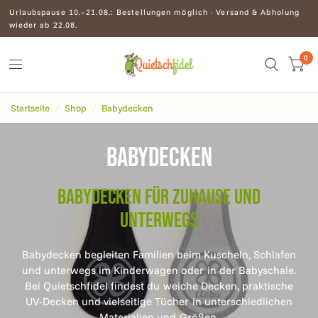
Urlaubspause 10.–21.08.: Bestellungen möglich · Versand & Abholung
wieder ab 22.08.
0
Startseite
/
Shop
/
Babydecken
Babydecken
Babydecken für Zuhause und
unterwegs
Babydecken begleiten Familien beim Kuscheln, Schlafen
und unterwegs im Kinderwagen oder in der Babyschale.
Bei Quietschfidel findest du weiche Decken, praktische
UV-Decken und vielseitige Tücher in unterschiedlichen
Materialien und Größen.