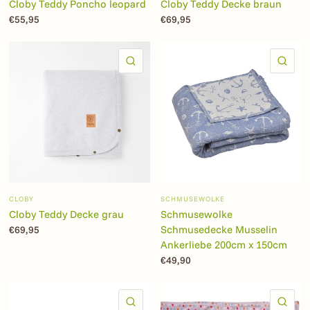
Cloby Teddy Poncho leopard
Cloby Teddy Decke braun
€55,95
€69,95
SCHNELLANSICHT
SC
CLOBY
SCHMUSEWOLKE
Cloby Teddy Decke grau
Schmusewolke
Schmusedecke Musselin
€69,95
Ankerliebe 200cm x 150cm
€49,90
SCHNELLANSICHT
SC