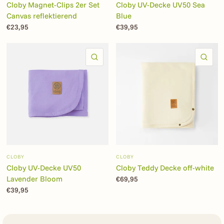
Cloby Magnet-Clips 2er Set
Cloby UV-Decke UV50 Sea
Canvas reflektierend
Blue
€23,95
€39,95
SCHNELLANSICHT
SC
CLOBY
CLOBY
Cloby UV-Decke UV50
Cloby Teddy Decke off-white
Lavender Bloom
€69,95
€39,95